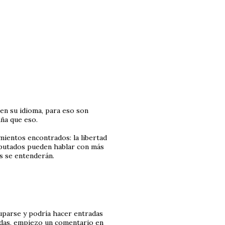
 en su idioma, para eso son
ña que eso.
mientos encontrados: la libertad
diputados pueden hablar con más
os se entenderán.
uparse y podría hacer entradas
adas, empiezo un comentario en