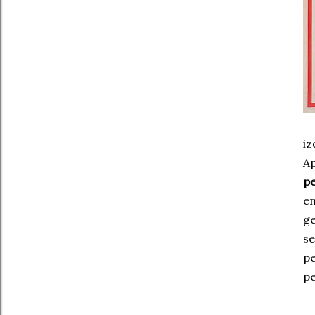
iz
A
pe
e
ge
se
p
pe