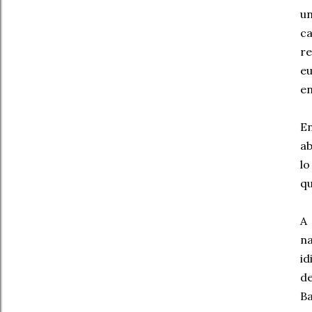
un
c
re
e
en
En
ab
l
qu
A
na
id
d
Ba