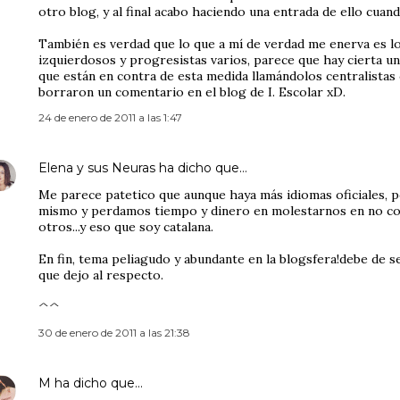
otro blog, y al final acabo haciendo una entrada de ello cuan
También es verdad que lo que a mí de verdad me enerva es l
izquierdosos y progresistas varios, parece que hay cierta un
que están en contra de esta medida llamándolos centralista
borraron un comentario en el blog de I. Escolar xD.
24 de enero de 2011 a las 1:47
Elena y sus Neuras
ha dicho que…
Me parece patetico que aunque haya más idiomas oficiales,
mismo y perdamos tiempo y dinero en molestarnos en no c
otros...y eso que soy catalana.
En fin, tema peliagudo y abundante en la blogsfera!debe de
que dejo al respecto.
^^
30 de enero de 2011 a las 21:38
M
ha dicho que…