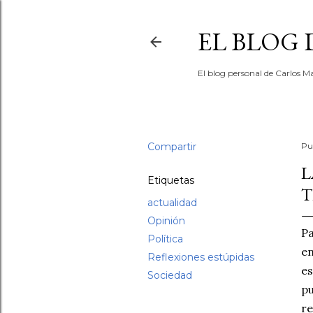
EL BLOG
El blog personal de Carlos Ma
Compartir
Pu
L
Etiquetas
T
actualidad
Opinión
Pa
Política
e
Reflexiones estúpidas
es
Sociedad
p
re