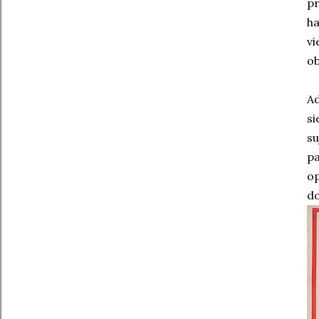
pr
ha
v
ob
A
si
su
p
op
d