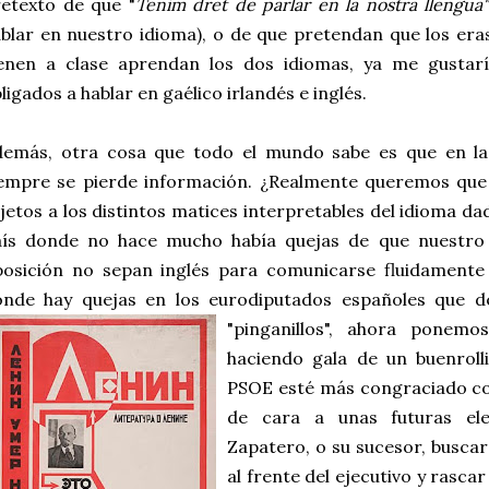
etexto de que "
Tenim dret de parlar en la nostra llengua
blar en nuestro idioma), o de que pretendan que los er
ienen a clase aprendan los dos idiomas, ya me gustarí
ligados a hablar en gaélico irlandés e inglés.
demás, otra cosa que todo el mundo sabe es que en la
empre se pierde información. ¿Realmente queremos que 
jetos a los distintos matices interpretables del idioma d
aís donde no hace mucho había quejas de que nuestro p
osición no sepan inglés para comunicarse fluidamente 
onde hay quejas en los eurodiputados españoles que d
"pinganillos", ahora ponemo
haciendo gala de un buenroll
PSOE esté más congraciado con
de cara a unas futuras ele
Zapatero, o su sucesor, busca
al frente del ejecutivo y rascar