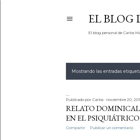
EL BLOG
El blog personal de Carlos Ma
Mostrando las entradas etiqu
E
n
t
Publicado por
Carlos
noviembre 20, 201
RELATO DOMINICAL 
r
EN EL PSIQUIÁTRICO
a
Compartir
Publicar un comentario
d