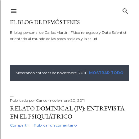
Ir al contenido principal
EL BLOG DE DEMÓSTENES
El blog personal de Carlos Martín. Físico renegado y Data Scientist
orientado al mundo de las redes sociales y la salud
Mostrando entradas de noviembre, 2011
MOSTRAR TODO
E
n
t
Publicado por
Carlos
noviembre 20, 2011
RELATO DOMINICAL (IV): ENTREVISTA
r
EN EL PSIQUIÁTRICO
a
Compartir
Publicar un comentario