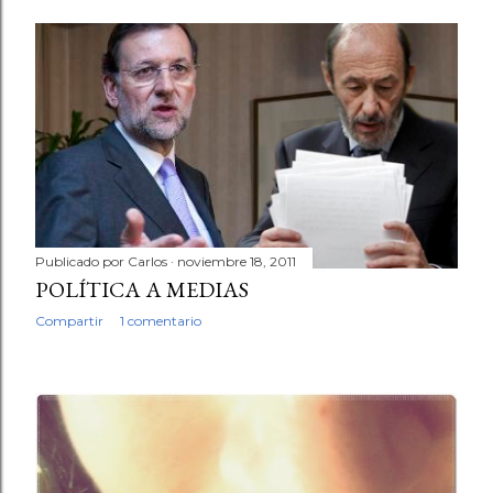
d
a
s
Publicado por
Carlos
noviembre 18, 2011
POLÍTICA A MEDIAS
Compartir
1 comentario