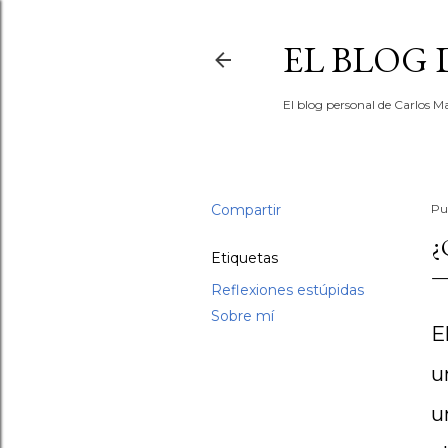
EL BLOG
El blog personal de Carlos Ma
Compartir
Pu
¿
Etiquetas
Reflexiones estúpidas
Sobre mí
E
u
u