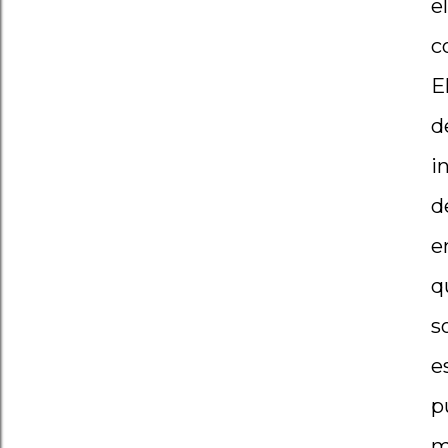
e
c
E
d
i
d
e
q
s
e
p
m