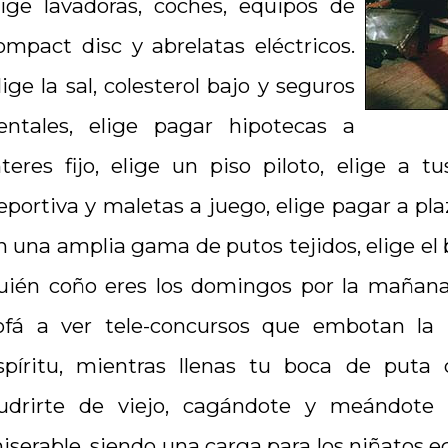
lige lavadoras, coches, equipos de
ompact disc y abrelatas eléctricos.
lige la sal, colesterol bajo y seguros
entales, elige pagar hipotecas a
nteres fijo, elige un piso piloto, elige a t
eportiva y maletas a juego, elige pagar a pl
n una amplia gama de putos tejidos, elige el 
uién coño eres los domingos por la mañana,
ofá a ver tele-concursos que embotan la
spíritu, mientras llenas tu boca de puta 
udrirte de viejo, cagándote y meándote 
iserable, siendo una carga para los niñatos e