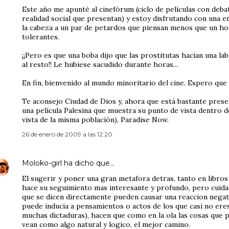
Este año me apunté al cinefórum (ciclo de películas con debate
realidad social que presentan) y estoy disfrutando con una e
la cabeza a un par de petardos que piensan menos que un hong
tolerantes.
¡¡Pero es que una boba dijo que las prostitutas hacían una la
al resto!! Le hubiese sacudido durante horas...
En fin, bienvenido al mundo minoritario del cine. Espero que 
Te aconsejo Ciudad de Dios y, ahora que está bastante presen
una película Palesina que muestra su punto de vista dentro de
vista de la misma población), Paradise Now.
26 de enero de 2009 a las 12:20
Moloko-girl
ha dicho que…
El sugerir y poner una gran metafora detras, tanto en libros 
hace su seguimiento mas interesante y profundo, pero cuida
que se dicen directamente pueden causar una reaccion negat
puede inducia a pensamientos o actos de los que casi no ere
muchas dictaduras), hacen que como en la ola las cosas que 
vean como algo natural y logico, el mejor camino.