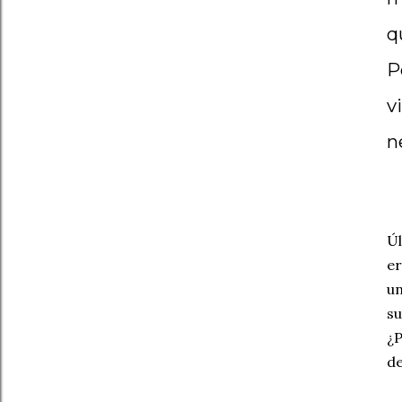
q
P
v
n
Úl
er
un
su
¿
de