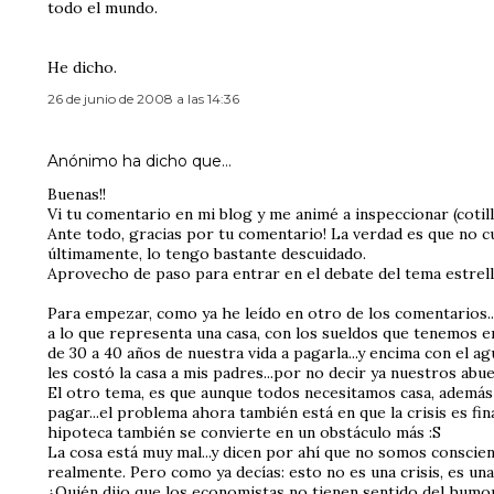
todo el mundo.
He dicho.
26 de junio de 2008 a las 14:36
Anónimo ha dicho que…
Buenas!!
Vi tu comentario en mi blog y me animé a inspeccionar (cotille
Ante todo, gracias por tu comentario! La verdad es que no 
últimamente, lo tengo bastante descuidado.
Aprovecho de paso para entrar en el debate del tema estrella
Para empezar, como ya he leído en otro de los comentarios..
a lo que representa una casa, con los sueldos que tenemos 
de 30 a 40 años de nuestra vida a pagarla...y encima con el ag
les costó la casa a mis padres...por no decir ya nuestros abue
El otro tema, es que aunque todos necesitamos casa, además 
pagar...el problema ahora también está en que la crisis es fina
hipoteca también se convierte en un obstáculo más :S
La cosa está muy mal...y dicen por ahí que no somos conscien
realmente. Pero como ya decías: esto no es una crisis, es u
¿Quién dijo que los economistas no tienen sentido del humo