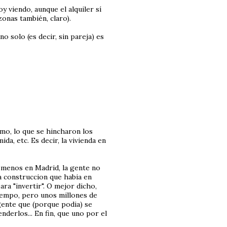
y viendo, aunque el alquiler sí
onas también, claro).
o solo (es decir, sin pareja) es
ismo, lo que se hincharon los
ida, etc. Es decir, la vivienda en
l menos en Madrid, la gente no
a construccion que habia en
ra "invertir". O mejor dicho,
tiempo, pero unos millones de
 gente que (porque podia) se
derlos... En fin, que uno por el