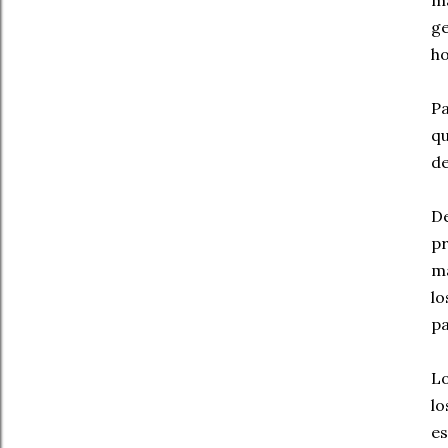
má
ge
ho
Pa
qu
de
D
p
m
l
pa
Lo
lo
e