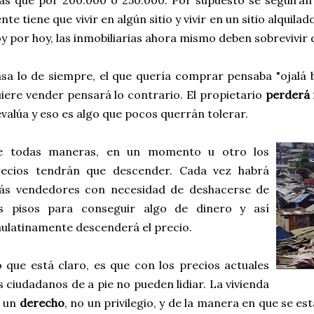
s que por 200.000 o 250.000. Por supuesto se seguirán
nte tiene que vivir en algún sitio y vivir en un sitio alquila
y por hoy, las inmobiliarias ahora mismo deben sobrevivir 
sa lo de siempre, el que quería comprar pensaba "ojalá b
iere vender pensará lo contrario. El propietario
perderá 
valúa y eso es algo que pocos querrán tolerar.
e todas maneras, en un momento u otro
los
recios tendrán que descender. Cada vez habrá
ás vendedores con necesidad de deshacerse de
os pisos para conseguir algo de dinero y así
ulatinamente descenderá el precio.
 que está claro, es que con los precios actuales
s ciudadanos de a pie no pueden lidiar. La vivienda
s un
derecho
, no un privilegio, y de la manera en que se e