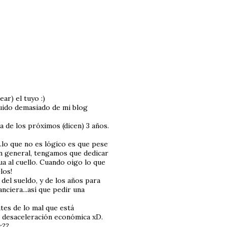
ar) el tuyo :)
cuido demasiado de mi blog
 de los próximos (dicen) 3 años.
.lo que no es lógico es que pese
en general, tengamos que dedicar
ua al cuello. Cuando oigo lo que
los!
del sueldo, y de los años para
nciera...así que pedir una
tes de lo mal que está
na desaceleración económica xD.
r??