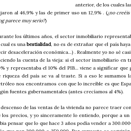
anterior, de los cuales 
jaron al 46,9% y las de primer uso un 12,9% . (
¿no creéis
og parece muy serio?
)
rante los últimos años, el sector inmobiliario representa
 cual es una
bestialidad
, no es de extrañar que el país haya
cir desaceleración económica...) . Realmente yo no sé cas
ciendo la cuenta de la vieja: si el sector inmobiliario e
% y representaba el 10% del PIB... viene a significar que
 riqueza del país se va al traste. Si a eso le sumamos la
tróleo nos encontramos con que lo increíble es que Esp
gún fuentes gubernamentales (antes crecíamos al 4%).
 descenso de las ventas de la vivienda no parece traer c
 los precios, y yo sinceramente lo entiendo, porque a un 
bia pensar que lo que hace 3 años podía vender a 300.00