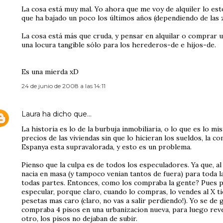
La cosa está muy mal. Yo ahora que me voy de alquiler lo esto
que ha bajado un poco los últimos años (dependiendo de las z
La cosa está más que cruda, y pensar en alquilar o comprar un
una locura tangible sólo para los herederos-de e hijos-de.
Es una mierda xD
24 de junio de 2008 a las 14:11
Laura
ha dicho que…
La historia es lo de la burbuja inmobiliaria, o lo que es lo m
precios de las viviendas sin que lo hicieran los sueldos, la com
Espanya esta supravalorada, y esto es un problema.
Pienso que la culpa es de todos los especuladores. Ya que, a
nacia en masa (y tampoco venian tantos de fuera) para toda l
todas partes. Entonces, como los compraba la gente? Pues pa
especular, porque claro, cuando lo compras, lo vendes al X 
pesetas mas caro (claro, no vas a salir perdiendo!). Yo se de
compraba 4 pisos en una urbanizacion nueva, para luego reven
otro, los pisos no dejaban de subir.