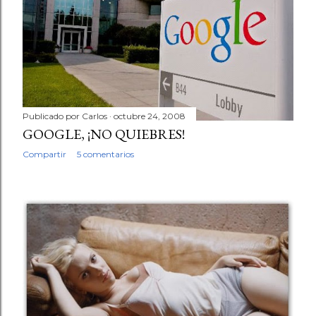
d
a
s
Publicado por
Carlos
octubre 24, 2008
GOOGLE, ¡NO QUIEBRES!
Compartir
5 comentarios