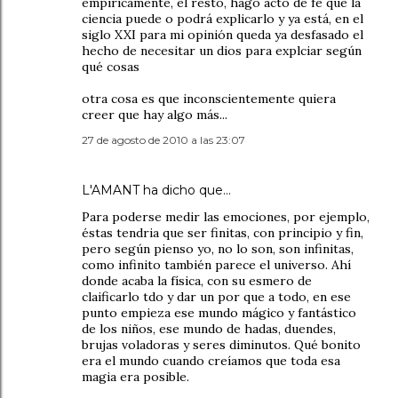
empíricamente, el resto, hago acto de fe que la
ciencia puede o podrá explicarlo y ya está, en el
siglo XXI para mi opinión queda ya desfasado el
hecho de necesitar un dios para explciar según
qué cosas
otra cosa es que inconscientemente quiera
creer que hay algo más...
27 de agosto de 2010 a las 23:07
L'AMANT
ha dicho que…
Para poderse medir las emociones, por ejemplo,
éstas tendria que ser finitas, con principio y fin,
pero según pienso yo, no lo son, son infinitas,
como infinito también parece el universo. Ahí
donde acaba la física, con su esmero de
claificarlo tdo y dar un por que a todo, en ese
punto empieza ese mundo mágico y fantástico
de los niños, ese mundo de hadas, duendes,
brujas voladoras y seres diminutos. Qué bonito
era el mundo cuando creíamos que toda esa
magia era posible.