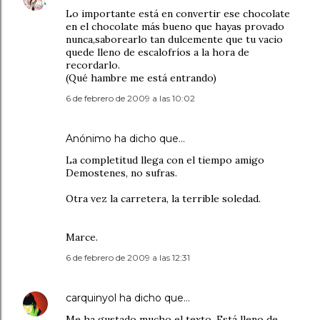
Lo importante está en convertir ese chocolate
en el chocolate más bueno que hayas provado
nunca,saborearlo tan dulcemente que tu vacio
quede lleno de escalofríos a la hora de
recordarlo.
(Qué hambre me está entrando)
6 de febrero de 2009 a las 10:02
Anónimo ha dicho que…
La completitud llega con el tiempo amigo
Demostenes, no sufras.
Otra vez la carretera, la terrible soledad.
Marce.
6 de febrero de 2009 a las 12:31
carquinyol
ha dicho que…
Me ha gustado mucho el texto. Está lleno de