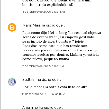
que boh. Cuando lo encuentre ya haré una
bontia entrada explicándolo. xD
6 de febrero de 2009 a las 13:41
Maria Mari
ha dicho que…
Pues como dijo Heisenberg "La realidad objetiva
acaba de evaporarse". ¿así empezó gestando
su principio de incertidumbre..? jejeje.
Esos días como este que has tenido son
necesarios para recomponer muchas cosas que
tenemos sueltas por dentro. Mañana ya estarás
como nuevo, pequeño Budha.
7 de febrero de 2009 a las 6:41
Stultifer
ha dicho que…
Por lo menos la botela está llena de aire.
8 de febrero de 2009 a las 11:52
Anónimo ha dicho que…