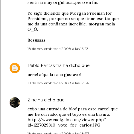
sentiria muy orgullosa...pero en fin.
Yo sigo diciendo que Morgan Freeman for
President, porque no se que tiene ese tio que
me da una confianza increible...morgan mola
Ò_Ó.
Besussss
18 de noviembre de 2008 a las 15:23
Pablo Fantasma
ha dicho que…
ueee! aúpa la rana gustavo!
18 de noviembre de 2008 a las 17:54
Zinc
ha dicho que…
exijo una entrada de blof para este cartel que
me he currado, que el tuyo es una basura:
http://www.cuelgalo.com/viewer.php?
id=1227029810_vote_for_carlos.JPG
18 de noviembre de 2008 a las 18:37