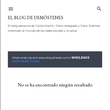
Ir al contenido principal
EL BLOG DE DEMÓSTENES
El blog personal de Carlos Martín. Físico renegado y Data Scientist
orientado al mundo de las redes sociales y la salud
Mostrando las entradas etiquetadas como
WIKILEAKS
E
MOSTRAR TODO
n
t
No se ha encontrado ningún resultado
r
a