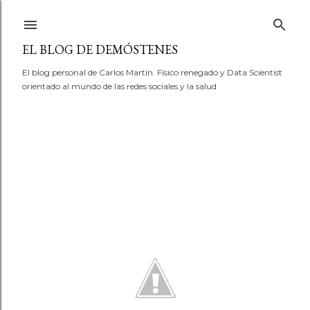
Ir al contenido principal
EL BLOG DE DEMÓSTENES
El blog personal de Carlos Martín. Físico renegado y Data Scientist
orientado al mundo de las redes sociales y la salud
E
n
t
r
a