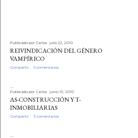
d
a
s
Publicado por
Carlos
julio 22, 2010
REIVINDICACIÓN DEL GÉNERO
VAMPÍRICO
Compartir
5 comentarios
Publicado por
Carlos
junio 10, 2010
AS-CONSTRUCCIÓN Y T-
INMOBILIARIAS
Compartir
3 comentarios